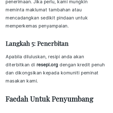
penerimaan. Jika perlu, kami mungkin
meminta maklumat tambahan atau
mencadangkan sedikit pindaan untuk
memperkemas penyampaian.
Langkah 5: Penerbitan
Apabila diluluskan, resipi anda akan
diterbitkan di
resepi.org
dengan kredit penuh
dan dikongsikan kepada komuniti peminat
masakan kami.
Faedah Untuk Penyumbang