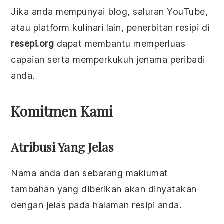
Jika anda mempunyai blog, saluran YouTube,
atau platform kulinari lain, penerbitan resipi di
resepi.org
dapat membantu memperluas
capaian serta memperkukuh jenama peribadi
anda.
Komitmen Kami
Atribusi Yang Jelas
Nama anda dan sebarang maklumat
tambahan yang diberikan akan dinyatakan
dengan jelas pada halaman resipi anda.