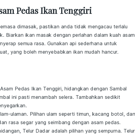
sam Pedas Ikan Tenggiri
semasa dimasak, pastikan anda tidak mengacau terlalu
k. Biarkan
ikan
masak dengan perlahan dalam kuah
asam
nyerap semua rasa. Gunakan api sederhana untuk
 kuat, yang boleh menyebabkan
ikan
mudah hancur.
 Asam Pedas Ikan Tenggiri
, hidangkan dengan
Sambal
mbal
ini pasti menambah selera. Tambahkan sedikit
enyegarkan.
ulam-ulaman
. Pilihan
ulam
seperti
timun
,
kacang botol
, da
dan rasa segar yang seimbang dengan
asam pedas
.
hidangan,
Telur Dadar
adalah pilihan yang sempurna. Telur