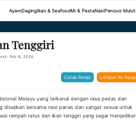
Ayam
Daging
Ikan & Seafood
Mi & Pasta
Nasi
Pencuci Mulut
an Tenggiri
rkt:
Feb 8, 2026
Cetak Resipi
Lompat Ke Resip
disional Melayu yang terkenal dengan rasa pedas dan
g disajikan bersama nasi panas dan sangat sesuai untuk
si rempah ratus dan ikan tenggiri yang segar menjadika