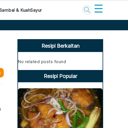
☰
Sambal & Kuah
Sayur
Primary
Sidebar
Resipi Berkaitan
No related posts found
i
Resipi Popular
n