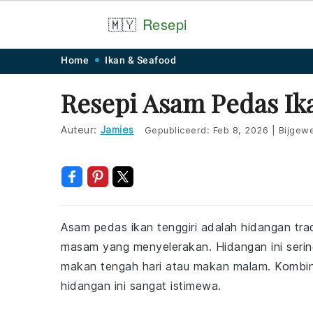
🇲🇾
Resepi
Skip
Skip
Skip
Skip
Home
Ikan & Seafood
to
to
to
to
Resepi Asam Pedas Ik
primary
main
primary
footer
navigation
content
sidebar
Auteur:
Jamies
Gepubliceerd:
Feb 8, 2026
|
Bijgewe
Asam pedas ikan tenggiri adalah hidangan tra
masam yang menyelerakan. Hidangan ini serin
makan tengah hari atau makan malam. Kombina
hidangan ini sangat istimewa.