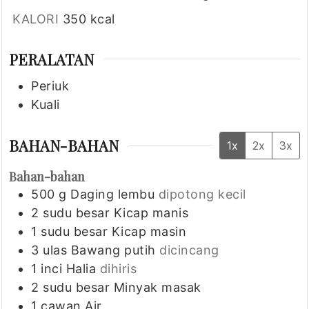
KALORI
350
kcal
PERALATAN
Periuk
Kuali
BAHAN-BAHAN
1x
2x
3x
Bahan-bahan
500
g
Daging lembu
dipotong kecil
2
sudu besar
Kicap manis
1
sudu besar
Kicap masin
3
ulas
Bawang putih
dicincang
1
inci
Halia
dihiris
2
sudu besar
Minyak masak
1
cawan
Air