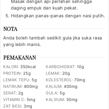
Masak dengan api perlahan sehingga
daging empuk dan kuah pekat.
Hidangkan panas-panas dengan nasi putih.
NOTA
Anda boleh tambah sedikit gula jika suka rasa
yang lebih manis.
PEMAKANAN
KALORI:
350
kcal
KARBOHIDRAT:
10
g
PROTEIN:
25
g
LEMAK:
20
g
LEMAK TEPU:
5
g
KOLESTEROL:
70
mg
NATRIUM:
800
mg
KALIUM:
400
mg
SERAT:
2
g
GULA:
5
g
VITAMIN C:
5
mg
KALSIUM:
50
mg
ZAT BESI:
3
mg