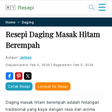
☰
🇲🇾
Resepi
Skip
Skip
Skip
Skip
Home
Daging
to
to
to
to
Resepi Daging Masak Hitam
primary
main
primary
footer
Berempah
navigation
content
sidebar
Auteur:
Jamies
Gepubliceerd:
Feb 5, 2026
|
Bijgewerkt:
Feb 5, 2026
Cetak Resipi
Lompat Ke Resipi
Daging masak hitam berempah adalah hidangan
tradisional yang kaya dengan rasa dan aroma