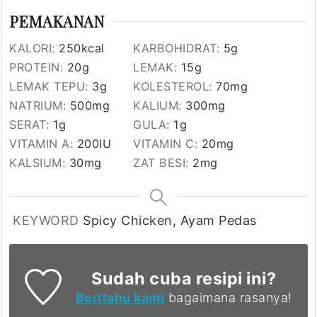
PEMAKANAN
KALORI:
250
kcal
KARBOHIDRAT:
5
g
PROTEIN:
20
g
LEMAK:
15
g
LEMAK TEPU:
3
g
KOLESTEROL:
70
mg
NATRIUM:
500
mg
KALIUM:
300
mg
SERAT:
1
g
GULA:
1
g
VITAMIN A:
200
IU
VITAMIN C:
20
mg
KALSIUM:
30
mg
ZAT BESI:
2
mg
KEYWORD
Spicy Chicken, Ayam Pedas
Sudah cuba resipi ini?
Beritahu kami
bagaimana rasanya!