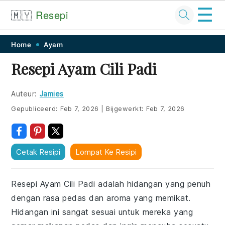
☰
🇲🇾
Resepi
Skip
Skip
Skip
Skip
Home
Ayam
to
to
to
to
Resepi Ayam Cili Padi
primary
main
primary
footer
navigation
content
sidebar
Auteur:
Jamies
Gepubliceerd:
Feb 7, 2026
|
Bijgewerkt:
Feb 7, 2026
Cetak Resipi
Lompat Ke Resipi
Resepi Ayam Cili Padi adalah hidangan yang penuh
dengan rasa pedas dan aroma yang memikat.
Hidangan ini sangat sesuai untuk mereka yang