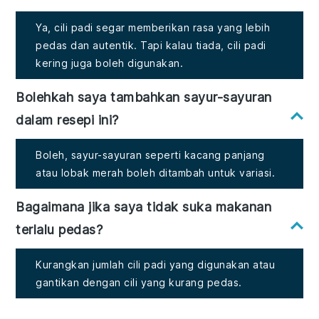
Ya, cili padi segar memberikan rasa yang lebih
pedas dan autentik. Tapi kalau tiada, cili padi
kering juga boleh digunakan.
Bolehkah saya tambahkan sayur-sayuran
dalam resepi ini?
Boleh, sayur-sayuran seperti kacang panjang
atau lobak merah boleh ditambah untuk variasi.
Bagaimana jika saya tidak suka makanan
terlalu pedas?
Kurangkan jumlah cili padi yang digunakan atau
gantikan dengan cili yang kurang pedas.