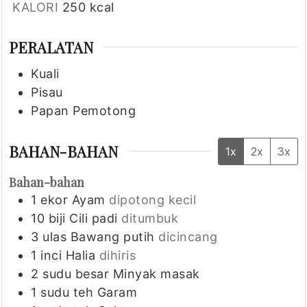
KALORI
250
kcal
PERALATAN
Kuali
Pisau
Papan Pemotong
BAHAN-BAHAN
1x
2x
3x
Bahan-bahan
1
ekor
Ayam
dipotong kecil
10
biji
Cili padi
ditumbuk
3
ulas
Bawang putih
dicincang
1
inci
Halia
dihiris
2
sudu besar
Minyak masak
1
sudu teh
Garam