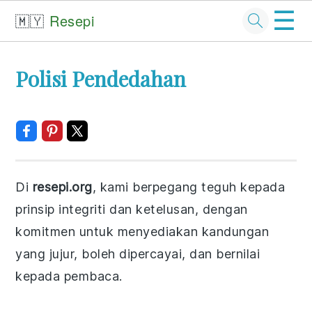
☰
🇲🇾
Resepi
Skip
Skip
Skip
Skip
Polisi Pendedahan
to
to
to
to
primary
main
primary
footer
navigation
content
sidebar
Di
resepi.org
, kami berpegang teguh kepada
prinsip integriti dan ketelusan, dengan
komitmen untuk menyediakan kandungan
yang jujur, boleh dipercayai, dan bernilai
kepada pembaca.