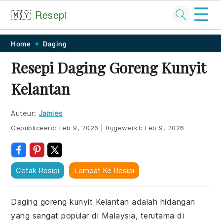
☰
🇲🇾
Resepi
Skip
Skip
Skip
Skip
Home
Daging
to
to
to
to
Resepi Daging Goreng Kunyit
primary
main
primary
footer
Kelantan
navigation
content
sidebar
Auteur:
Jamies
Gepubliceerd:
Feb 9, 2026
|
Bijgewerkt:
Feb 9, 2026
Cetak Resipi
Lompat Ke Resipi
Daging goreng kunyit Kelantan adalah hidangan
yang sangat popular di Malaysia, terutama di