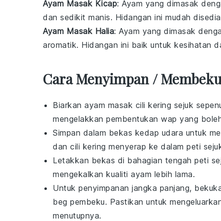
Ayam Masak Kicap
: Ayam yang dimasak den
dan sedikit manis. Hidangan ini mudah disedi
Ayam Masak Halia
: Ayam yang dimasak deng
aromatik. Hidangan ini baik untuk kesihatan 
Cara Menyimpan / Membekuk
Biarkan
ayam masak cili kering
sejuk sepen
mengelakkan pembentukan wap yang bole
Simpan dalam bekas kedap udara untuk m
dan
cili kering
menyerap ke dalam peti seju
Letakkan bekas di bahagian tengah peti sej
mengekalkan kualiti
ayam
lebih lama.
Untuk penyimpanan jangka panjang, beku
beg pembeku. Pastikan untuk mengeluarka
menutupnya.