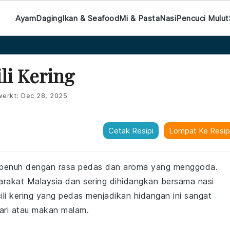
Ayam
Daging
Ikan & Seafood
Mi & Pasta
Nasi
Pencuci Mulut
li Kering
werkt:
Dec 28, 2025
Cetak Resipi
Lompat Ke Resip
g penuh dengan rasa pedas dan aroma yang menggoda.
arakat Malaysia dan sering dihidangkan bersama nasi
li kering yang pedas menjadikan hidangan ini sangat
ari atau makan malam.