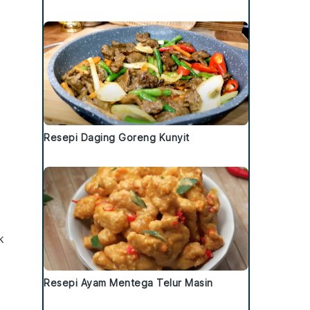
Resepi Daging Goreng Kunyit
k
Resepi Ayam Mentega Telur Masin