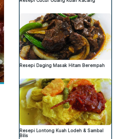
Resepi Cucur Udang Kuah Kacang
Resepi Daging Masak Hitam Berempah
Resepi Lontong Kuah Lodeh & Sambal
Bilis