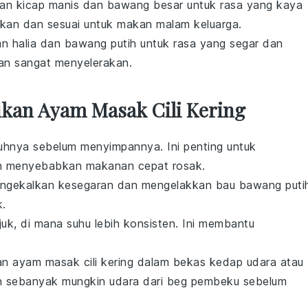
gan
kicap manis
dan
bawang besar
untuk rasa yang kaya
akan dan sesuai untuk makan malam keluarga.
an
halia
dan
bawang putih
untuk rasa yang segar dan
dan sangat menyelerakan.
an Ayam Masak Cili Kering
uhnya sebelum menyimpannya. Ini penting untuk
h menyebabkan makanan cepat rosak.
engekalkan kesegaran dan mengelakkan bau
bawang puti
k.
uk, di mana suhu lebih konsisten. Ini membantu
kan
ayam masak cili kering
dalam bekas kedap udara atau
n sebanyak mungkin udara dari beg pembeku sebelum