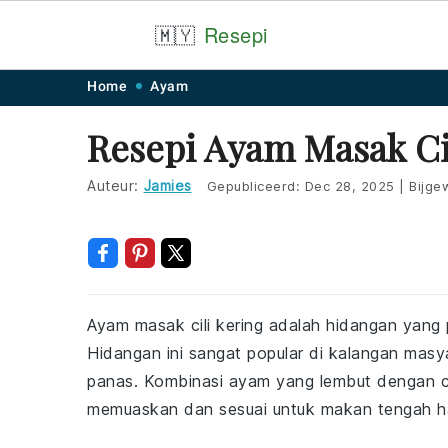
🇲🇾
Resepi
Skip
Skip
Skip
Skip
Home
Ayam
to
to
to
to
Resepi Ayam Masak Ci
primary
main
primary
footer
navigation
content
sidebar
Auteur:
Jamies
Gepubliceerd:
Dec 28, 2025
|
Bijge
Ayam masak cili kering adalah hidangan yan
Hidangan ini sangat popular di kalangan masy
panas. Kombinasi ayam yang lembut dengan ci
memuaskan dan sesuai untuk makan tengah h