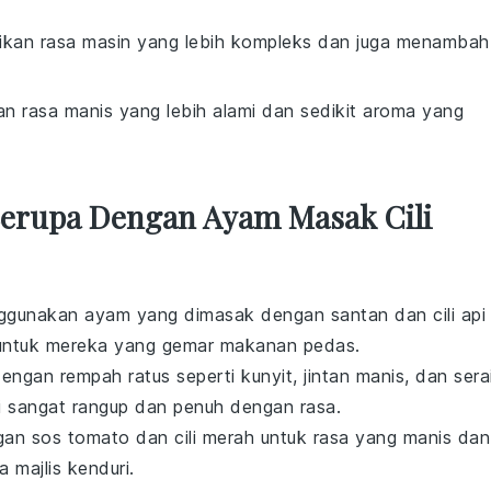
ikan rasa masin yang lebih kompleks dan juga menambah
n rasa manis yang lebih alami dan sedikit aroma yang
 Serupa Dengan Ayam Masak Cili
nggunakan
ayam
yang dimasak dengan
santan
dan
cili api
 untuk mereka yang gemar makanan pedas.
 dengan
rempah ratus
seperti
kunyit
,
jintan manis
, dan
sera
i sangat rangup dan penuh dengan rasa.
ngan
sos tomato
dan
cili merah
untuk rasa yang manis dan
 majlis kenduri.