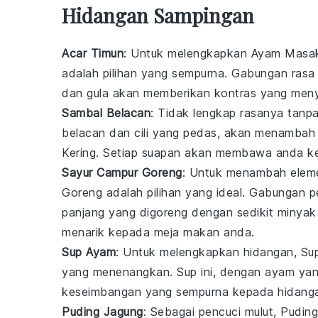
Hidangan Sampingan
Acar Timun
: Untuk melengkapkan
Ayam Masak 
adalah pilihan yang sempurna. Gabungan ras
dan
gula
akan memberikan kontras yang meny
Sambal Belacan
: Tidak lengkap rasanya tanp
belacan
dan
cili
yang pedas, akan menambah l
Kering
. Setiap suapan akan membawa anda ke
Sayur Campur Goreng
: Untuk menambah ele
Goreng
adalah pilihan yang ideal. Gabungan 
panjang
yang digoreng dengan sedikit
minyak
menarik kepada meja makan anda.
Sup Ayam
: Untuk melengkapkan hidangan,
Su
yang menenangkan. Sup ini, dengan
ayam
yan
keseimbangan yang sempurna kepada hidang
Puding Jagung
: Sebagai pencuci mulut,
Puding