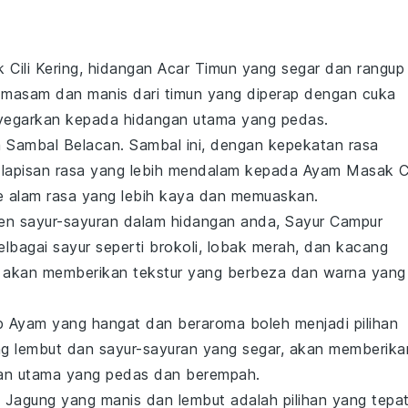
Cili Kering
, hidangan
Acar Timun
yang segar dan rangup
a masam dan manis dari
timun
yang diperap dengan
cuka
egarkan kepada hidangan utama yang pedas.
a
Sambal Belacan
. Sambal ini, dengan kepekatan rasa
apisan rasa yang lebih mendalam kepada
Ayam Masak Ci
 alam rasa yang lebih kaya dan memuaskan.
men
sayur-sayuran
dalam hidangan anda,
Sayur Campur
pelbagai
sayur
seperti
brokoli
,
lobak merah
, dan
kacang
akan memberikan tekstur yang berbeza dan warna yang
p Ayam
yang hangat dan beraroma boleh menjadi pilihan
g lembut dan
sayur-sayuran
yang segar, akan memberika
an utama yang pedas dan berempah.
 Jagung
yang manis dan lembut adalah pilihan yang tepat