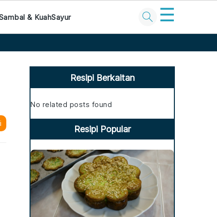
☰
Sambal & Kuah
Sayur
Primary
Sidebar
Resipi Berkaitan
No related posts found
i
Resipi Popular