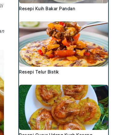
li
Resepi Kuih Bakar Pandan
an
Resepi Telur Bistik