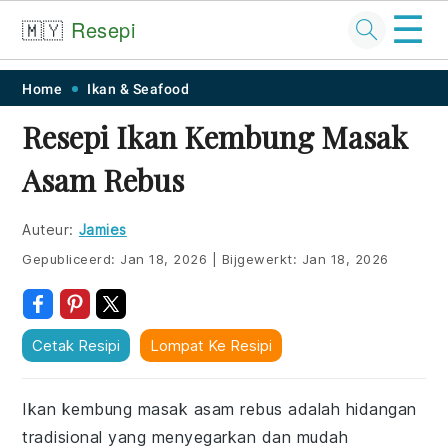
☰
🇲🇾
Resepi
Skip
Skip
Skip
Skip
Home
Ikan & Seafood
to
to
to
to
Resepi Ikan Kembung Masak
primary
main
primary
footer
Asam Rebus
navigation
content
sidebar
Auteur:
Jamies
Gepubliceerd:
Jan 18, 2026
|
Bijgewerkt:
Jan 18, 2026
Cetak Resipi
Lompat Ke Resipi
Ikan kembung masak asam rebus adalah hidangan
tradisional yang menyegarkan dan mudah