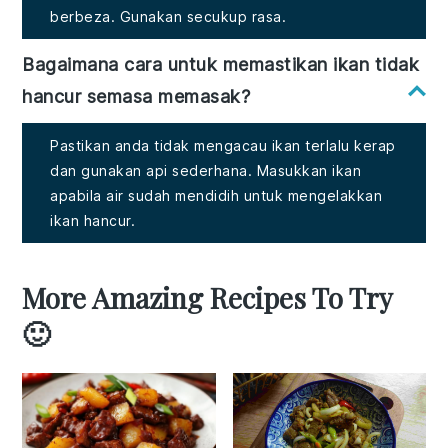
berbeza. Gunakan secukup rasa.
Bagaimana cara untuk memastikan ikan tidak
hancur semasa memasak?
Pastikan anda tidak mengacau ikan terlalu kerap
dan gunakan api sederhana. Masukkan ikan
apabila air sudah mendidih untuk mengelakkan
ikan hancur.
More Amazing Recipes To Try
🙂