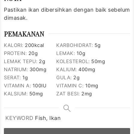
Pastikan ikan dibersihkan dengan baik sebelum
dimasak.
PEMAKANAN
KALORI:
200
kcal
KARBOHIDRAT:
5
g
PROTEIN:
20
g
LEMAK:
10
g
LEMAK TEPU:
2
g
KOLESTEROL:
50
mg
NATRIUM:
300
mg
KALIUM:
400
mg
SERAT:
1
g
GULA:
2
g
VITAMIN A:
100
IU
VITAMIN C:
10
mg
KALSIUM:
50
mg
ZAT BESI:
2
mg
KEYWORD
Fish, Ikan